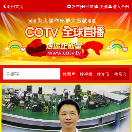
返回首页
发布
|
登陆
|
注册
|
进入全网