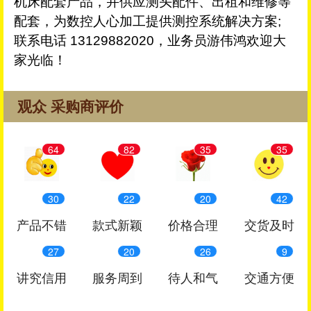
机床配套产品，并供应测头配件、出租和维修等
配套，为数控人心加工提供测控系统解决方案;
联系电话 13129882020，业务员游伟鸿欢迎大
家光临！
观众 采购商评价
64
82
35
35
30
22
20
42
产品不错
款式新颖
价格合理
交货及时
27
20
26
9
讲究信用
服务周到
待人和气
交通方便