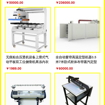
织机
制造机器
￥50000.00
￥236000.00
无痕粘合压烫机设备上滑式气
全自动窗帘高温定型机器3.5
动平板双工位侧骨机果冻内衣
米7米卧式柜体布帘蒸汽定型
裤粘合机
成品帘
￥1989.00
￥60000.00