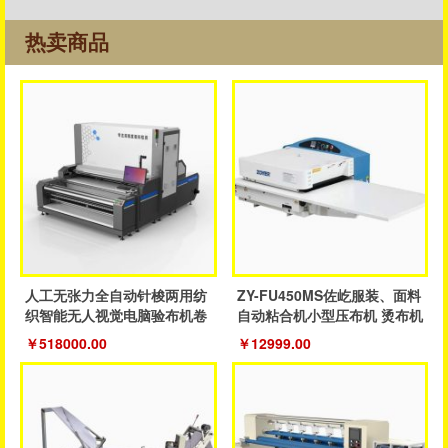
热卖商品
人工无张力全自动针梭两用纺
ZY-FU450MS佐屹服装、面料
织智能无人视觉电脑验布机卷
自动粘合机小型压布机 烫布机
布机
￥518000.00
￥12999.00