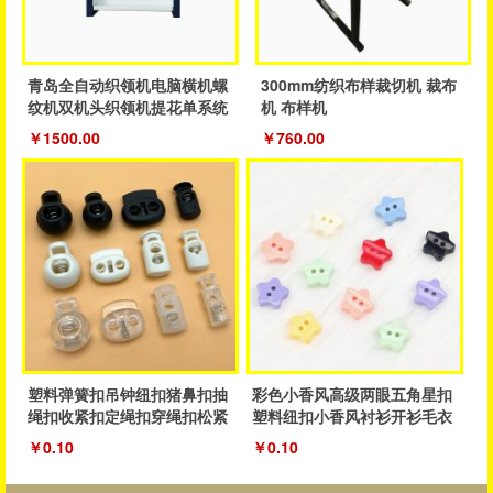
青岛全自动织领机电脑横机螺
300mm纺织布样裁切机 裁布
纹机双机头织领机提花单系统
机 布样机
织领机
￥1500.00
￥760.00
塑料弹簧扣吊钟纽扣猪鼻扣抽
彩色小香风高级两眼五角星扣
绳扣收紧扣定绳扣穿绳扣松紧
塑料纽扣小香风衬衫开衫毛衣
抽绳扣子
纽扣厂家
￥0.10
￥0.10