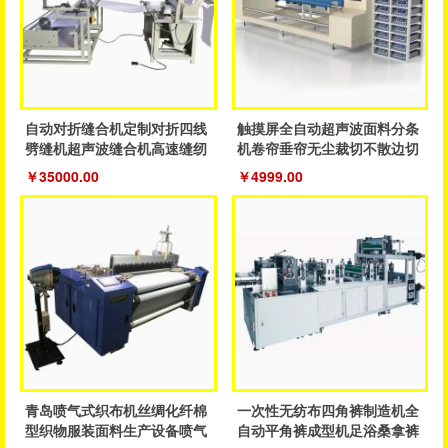
自动对折缝合机定制对折四线
触摸屏全自动超声波面料分条
劈缝机超声波缝合机高速缝纫
机卷帘垂帘无尘裁切不散边切
鞋服机
割设备
￥35000.00
￥4999.00
青岛喷气式织布机丝绸化纤棉
一次性无纺布四角裤制造机全
型织物服装面料生产设备喷气
自动平角裤成型机足浴桑拿裤