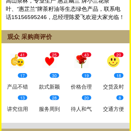
高山茶林，专业生产“惠芷幽兰”牌小兰花茶
叶、“惠芷兰”牌茶籽油等生态绿色产品，联系电
话15156595246，总经理陈爱飞欢迎大家光临！
观众 采购商评价
41
25
43
20
17
30
19
18
产品不错
款式新颖
价格合理
交货及时
13
28
20
8
讲究信用
服务周到
待人和气
交通方便