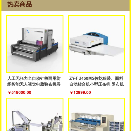
热卖商品
人工无张力全自动针梭两用纺
ZY-FU450MS佐屹服装、面料
织智能无人视觉电脑验布机卷
自动粘合机小型压布机 烫布机
布机
￥518000.00
￥12999.00