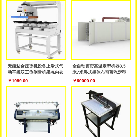
无痕粘合压烫机设备上滑式气
全自动窗帘高温定型机器3.5
动平板双工位侧骨机果冻内衣
米7米卧式柜体布帘蒸汽定型
裤粘合机
成品帘
￥1989.00
￥60000.00