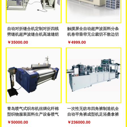
自动对折缝合机定制对折四线
触摸屏全自动超声波面料分条
劈缝机超声波缝合机高速缝纫
机卷帘垂帘无尘裁切不散边切
鞋服机
割设备
￥35000.00
￥4999.00
青岛喷气式织布机丝绸化纤棉
一次性无纺布四角裤制造机全
型织物服装面料生产设备喷气
自动平角裤成型机足浴桑拿裤
织机
制造机器
￥50000.00
￥236000.00