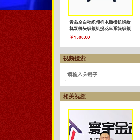
青岛全自动织领机电脑横机螺纹
机双机头织领机提花单系统织领
机
￥1500.00
视频搜索
相关视频