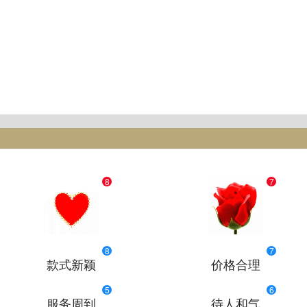
8
7
8
7
款式新颖
价格合理
5
6
服务周到
待人和气