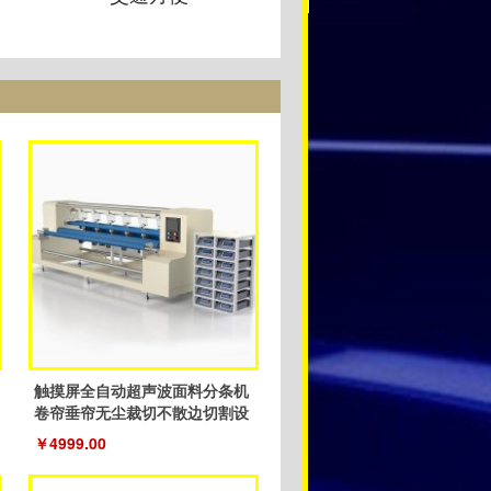
触摸屏全自动超声波面料分条机
卷帘垂帘无尘裁切不散边切割设
备
￥4999.00