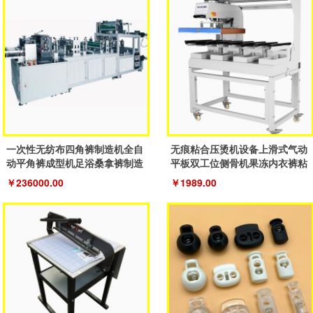
一次性无纺布四角裤制造机全自
无痕粘合压烫机设备上滑式气动
动平角裤成型机足浴桑拿裤制造
平板双工位侧骨机果冻内衣裤粘
机器
合机
￥236000.00
￥1989.00