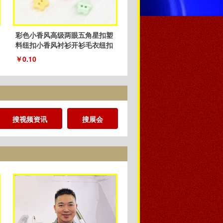
彩色小香风高级两眼五角星扣塑
料纽扣小香风衬衫开衫毛衣纽扣
厂家
￥0.10
搜视频资讯
搜展会