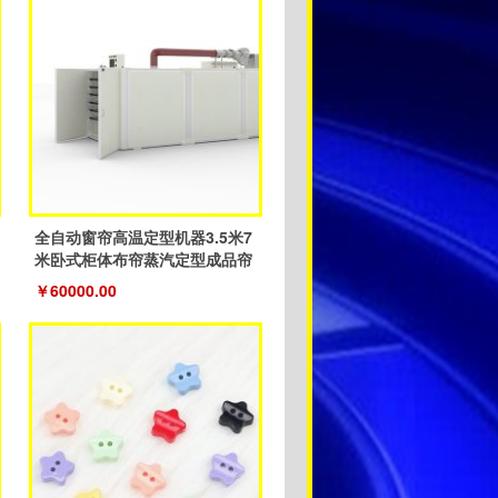
全自动窗帘高温定型机器3.5米7
米卧式柜体布帘蒸汽定型成品帘
￥60000.00