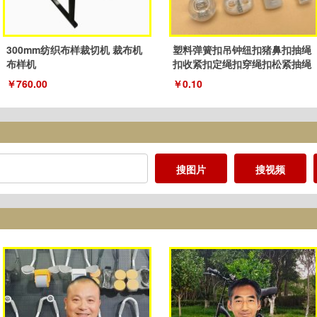
300mm纺织布样裁切机 裁布机
塑料弹簧扣吊钟纽扣猪鼻扣抽绳
布样机
扣收紧扣定绳扣穿绳扣松紧抽绳
扣子
￥760.00
￥0.10
搜图片
搜视频