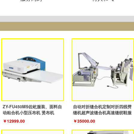
ZY-FU450MS佐屹服装、面料自
自动对折缝合机定制对折四线劈
动粘合机小型压布机 烫布机
缝机超声波缝合机高速缝纫鞋服
机
￥12999.00
￥35000.00