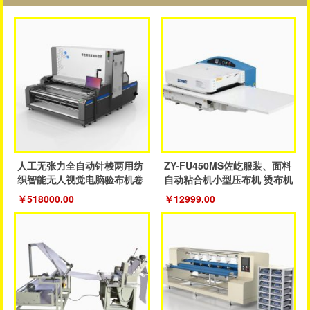
人工无张力全自动针梭两用纺
ZY-FU450MS佐屹服装、面料
织智能无人视觉电脑验布机卷
自动粘合机小型压布机 烫布机
布机
￥518000.00
￥12999.00