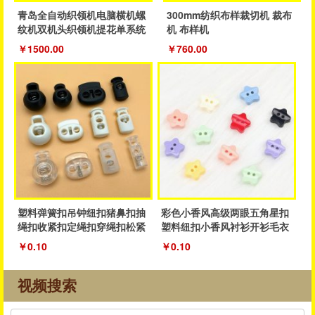
青岛全自动织领机电脑横机螺
300mm纺织布样裁切机 裁布
纹机双机头织领机提花单系统
机 布样机
织领机
￥1500.00
￥760.00
塑料弹簧扣吊钟纽扣猪鼻扣抽
彩色小香风高级两眼五角星扣
绳扣收紧扣定绳扣穿绳扣松紧
塑料纽扣小香风衬衫开衫毛衣
抽绳扣子
纽扣厂家
￥0.10
￥0.10
视频搜索