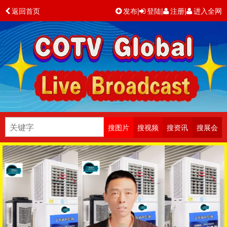
返回首页
发布
|
登陆
|
注册
|
进入全网