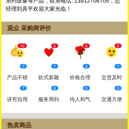
系列设备等产品，联系电话: 13912706705，总
经理刘具平欢迎大家光临！
观众 采购商评价
10
6
8
6
7
7
6
7
产品不错
款式新颖
价格合理
交货及时
7
8
5
5
讲究信用
服务周到
待人和气
交通方便
热卖商品