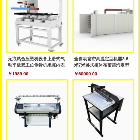
无痕粘合压烫机设备上滑式气
全自动窗帘高温定型机器3.5
动平板双工位侧骨机果冻内衣
米7米卧式柜体布帘蒸汽定型
裤粘合机
成品帘
￥1989.00
￥60000.00