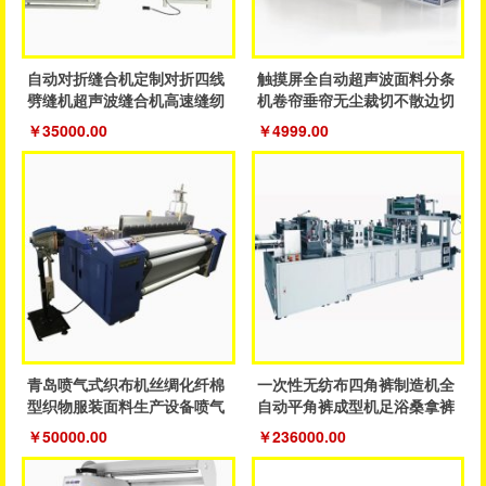
自动对折缝合机定制对折四线
触摸屏全自动超声波面料分条
劈缝机超声波缝合机高速缝纫
机卷帘垂帘无尘裁切不散边切
鞋服机
割设备
￥35000.00
￥4999.00
青岛喷气式织布机丝绸化纤棉
一次性无纺布四角裤制造机全
型织物服装面料生产设备喷气
自动平角裤成型机足浴桑拿裤
织机
制造机器
￥50000.00
￥236000.00