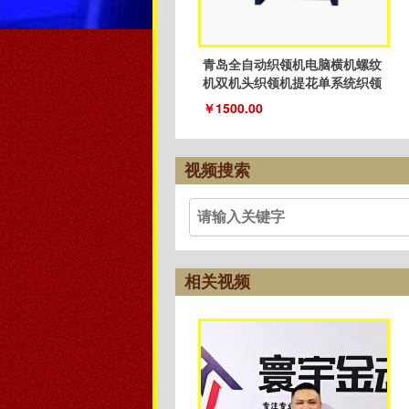
青岛全自动织领机电脑横机螺纹
机双机头织领机提花单系统织领
机
￥1500.00
视频搜索
相关视频