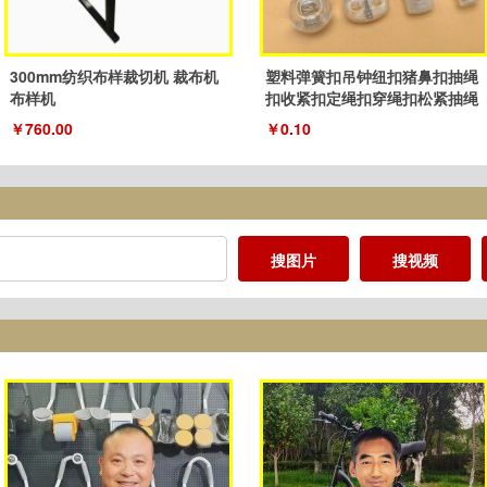
300mm纺织布样裁切机 裁布机
塑料弹簧扣吊钟纽扣猪鼻扣抽绳
布样机
扣收紧扣定绳扣穿绳扣松紧抽绳
扣子
￥760.00
￥0.10
搜图片
搜视频