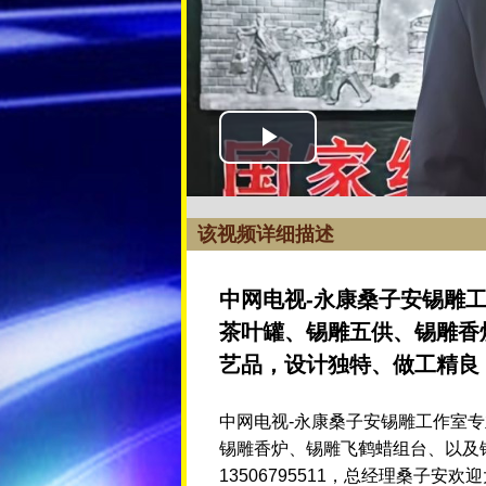
该视频详细描述
中网电视-永康桑子安锡雕
茶叶罐、锡雕五供、锡雕香
艺品，设计独特、做工精良
中网电视-永康桑子安锡雕工作室
锡雕香炉、锡雕飞鹤蜡组台、以及
13506795511，总经理桑子安欢