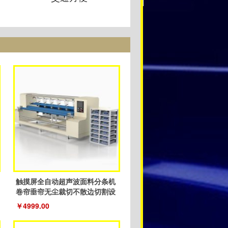
触摸屏全自动超声波面料分条机
卷帘垂帘无尘裁切不散边切割设
备
￥4999.00