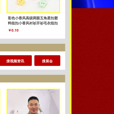
彩色小香风高级两眼五角星扣塑
料纽扣小香风衬衫开衫毛衣纽扣
厂家
￥0.10
搜视频资讯
搜展会