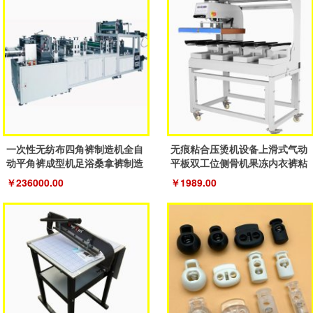
一次性无纺布四角裤制造机全自
无痕粘合压烫机设备上滑式气动
动平角裤成型机足浴桑拿裤制造
平板双工位侧骨机果冻内衣裤粘
机器
合机
￥236000.00
￥1989.00