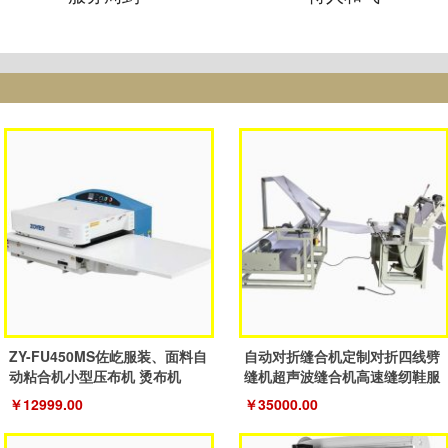
ZY-FU450MS佐屹服装、面料自
自动对折缝合机定制对折四线劈
动粘合机小型压布机 烫布机
缝机超声波缝合机高速缝纫鞋服
机
￥12999.00
￥35000.00