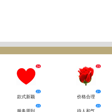
24
23
23
21
款式新颖
价格合理
23
23
服务周到
待人和气