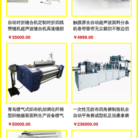
自动对折缝合机定制对折四线
触摸屏全自动超声波面料分条
劈缝机超声波缝合机高速缝纫
机卷帘垂帘无尘裁切不散边切
鞋服机
割设备
￥35000.00
￥4999.00
青岛喷气式织布机丝绸化纤棉
一次性无纺布四角裤制造机全
型织物服装面料生产设备喷气
自动平角裤成型机足浴桑拿裤
织机
制造机器
￥50000.00
￥236000.00