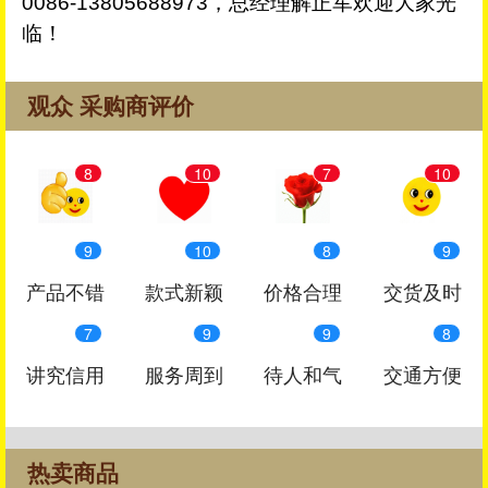
0086-13805688973，总经理解正军欢迎大家光
临！
观众 采购商评价
8
10
7
10
9
10
8
9
产品不错
款式新颖
价格合理
交货及时
7
9
9
8
讲究信用
服务周到
待人和气
交通方便
热卖商品