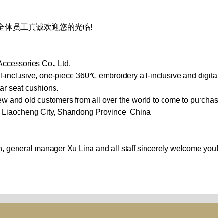
全体员工真诚欢迎您的光临!
cessories Co., Ltd.
-inclusive, one-piece 360℃ embroidery all-inclusive and digital
car seat cushions.
and old customers from all over the world to come to purchas
, Liaocheng City, Shandong Province, China
 general manager Xu Lina and all staff sincerely welcome you!