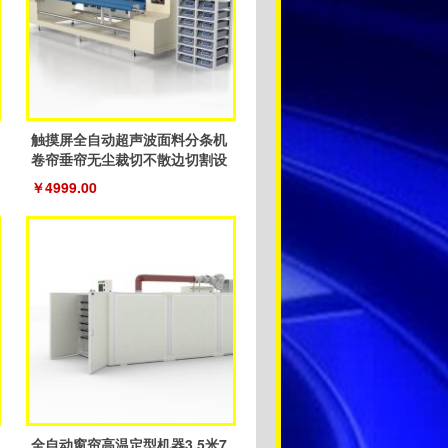
触摸屏全自动超声波面料分条机
卷帘垂帘无尘裁切不散边切割设
备
￥4999.00
全自动窗帘高温定型机器3.5米7