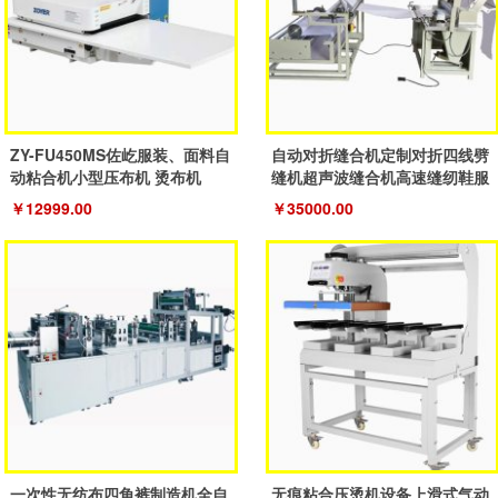
ZY-FU450MS佐屹服装、面料自
自动对折缝合机定制对折四线劈
动粘合机小型压布机 烫布机
缝机超声波缝合机高速缝纫鞋服
机
￥12999.00
￥35000.00
一次性无纺布四角裤制造机全自
无痕粘合压烫机设备上滑式气动