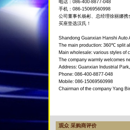
电话：086-400-8877-048
手机：086-15069560998
公司董事长杨彬、总经理徐丽娜携
买座垫选汉氏！
Shandong Guanxian Hanshi Auto Ac
The main production: 360℃ split all
Main wholesale: various styles of 
The company warmly welcomes new 
Address: Guanxian Industrial Park
Phone: 086-400-8877-048
Mobile: 086-15069560998
Chairman of the company Yang Bin,
观众 采购商评价