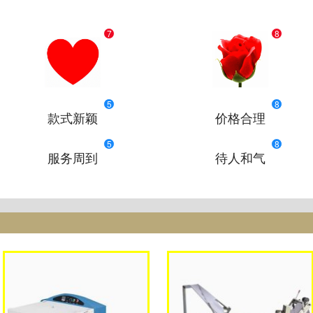
7
8
5
8
款式新颖
价格合理
5
8
服务周到
待人和气