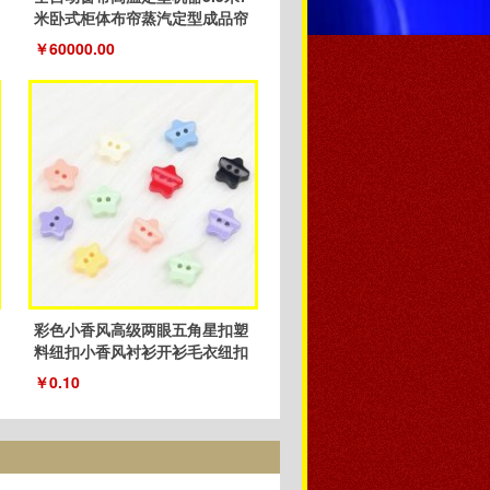
米卧式柜体布帘蒸汽定型成品帘
￥60000.00
彩色小香风高级两眼五角星扣塑
料纽扣小香风衬衫开衫毛衣纽扣
厂家
￥0.10