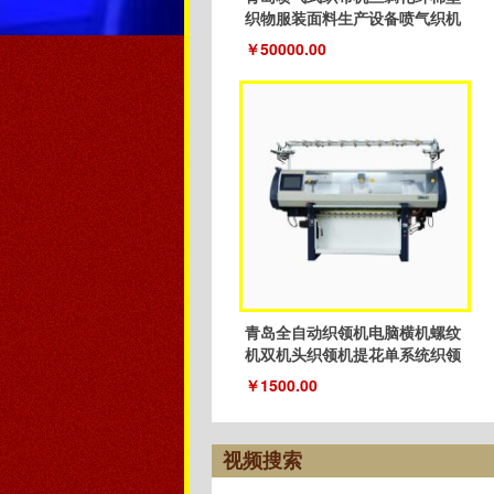
织物服装面料生产设备喷气织机
￥50000.00
青岛全自动织领机电脑横机螺纹
机双机头织领机提花单系统织领
机
￥1500.00
视频搜索