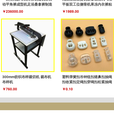
动平角裤成型机足浴桑拿裤制造
平板双工位侧骨机果冻内衣裤粘
机器
合机
￥236000.00
￥1989.00
300mm纺织布样裁切机 裁布机
塑料弹簧扣吊钟纽扣猪鼻扣抽绳
布样机
扣收紧扣定绳扣穿绳扣松紧抽绳
扣子
￥760.00
￥0.10