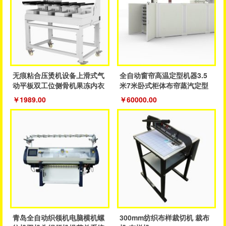
无痕粘合压烫机设备上滑式气
全自动窗帘高温定型机器3.5
动平板双工位侧骨机果冻内衣
米7米卧式柜体布帘蒸汽定型
裤粘合机
成品帘
￥1989.00
￥60000.00
青岛全自动织领机电脑横机螺
300mm纺织布样裁切机 裁布