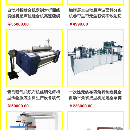
自动对折缝合机定制对折四线
触摸屏全自动超声波面料分条
劈缝机超声波缝合机高速缝纫
机卷帘垂帘无尘裁切不散边切
鞋服机
割设备
￥35000.00
￥4999.00
青岛喷气式织布机丝绸化纤棉
一次性无纺布四角裤制造机全
型织物服装面料生产设备喷气
自动平角裤成型机足浴桑拿裤
织机
制造机器
￥50000.00
￥236000.00