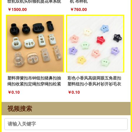
纹机双机头织领机提花单系统
机 布样机
织领机
￥1500.00
￥760.00
塑料弹簧扣吊钟纽扣猪鼻扣抽
彩色小香风高级两眼五角星扣
绳扣收紧扣定绳扣穿绳扣松紧
塑料纽扣小香风衬衫开衫毛衣
抽绳扣子
纽扣厂家
￥0.10
￥0.10
视频搜索