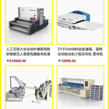
人工无张力全自动针梭两用纺
ZY-FU450MS佐屹服装、面料
织智能无人视觉电脑验布机卷
自动粘合机小型压布机 烫布机
布机
￥518000.00
￥12999.00