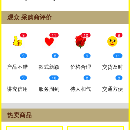
观众 采购商评价
9
11
10
9
9
8
9
11
产品不错
款式新颖
价格合理
交货及时
9
10
8
8
讲究信用
服务周到
待人和气
交通方便
热卖商品