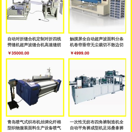
自动对折缝合机定制对折四线
触摸屏全自动超声波面料分条
劈缝机超声波缝合机高速缝纫
机卷帘垂帘无尘裁切不散边切
鞋服机
割设备
￥35000.00
￥4999.00
青岛喷气式织布机丝绸化纤棉
一次性无纺布四角裤制造机全
型织物服装面料生产设备喷气
自动平角裤成型机足浴桑拿裤