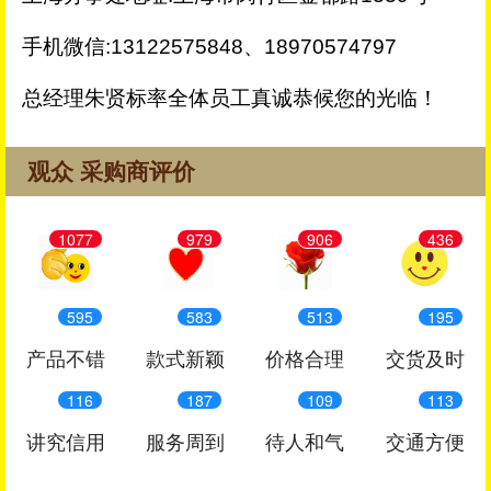
手机微信:13122575848、18970574797
总经理朱贤标率全体员工真诚恭候您的光临！
观众 采购商评价
1077
979
906
436
595
583
513
195
产品不错
款式新颖
价格合理
交货及时
116
187
109
113
讲究信用
服务周到
待人和气
交通方便