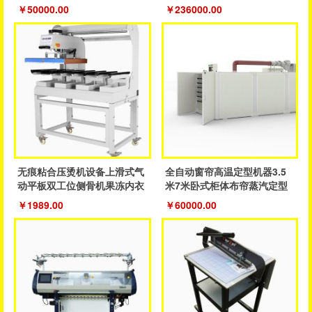
织机
制造机器
￥50000.00
￥236000.00
无痕粘合压烫机设备上滑式气
全自动窗帘高温定型机器3.5
动平板双工位侧骨机果冻内衣
米7米卧式柜体布帘蒸汽定型
裤粘合机
成品帘
￥1989.00
￥60000.00