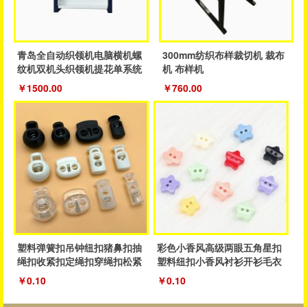
青岛全自动织领机电脑横机螺
300mm纺织布样裁切机 裁布
纹机双机头织领机提花单系统
机 布样机
织领机
￥1500.00
￥760.00
塑料弹簧扣吊钟纽扣猪鼻扣抽
彩色小香风高级两眼五角星扣
绳扣收紧扣定绳扣穿绳扣松紧
塑料纽扣小香风衬衫开衫毛衣
抽绳扣子
纽扣厂家
￥0.10
￥0.10