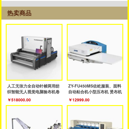
热卖商品
人工无张力全自动针梭两用纺
ZY-FU450MS佐屹服装、面料
织智能无人视觉电脑验布机卷
自动粘合机小型压布机 烫布机
布机
￥518000.00
￥12999.00