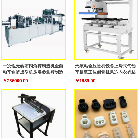
一次性无纺布四角裤制造机全自
无痕粘合压烫机设备上滑式气动
动平角裤成型机足浴桑拿裤制造
平板双工位侧骨机果冻内衣裤粘
机器
合机
￥236000.00
￥1989.00