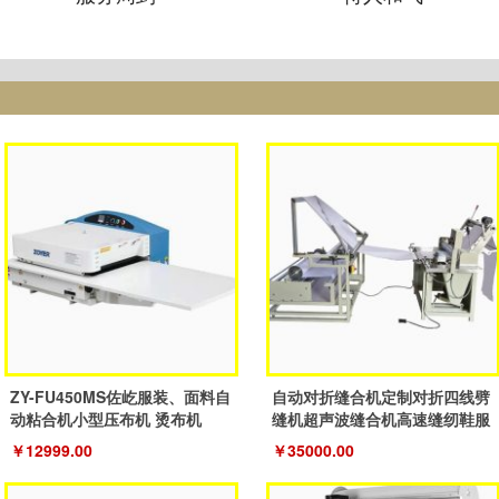
ZY-FU450MS佐屹服装、面料自
自动对折缝合机定制对折四线劈
动粘合机小型压布机 烫布机
缝机超声波缝合机高速缝纫鞋服
机
￥12999.00
￥35000.00