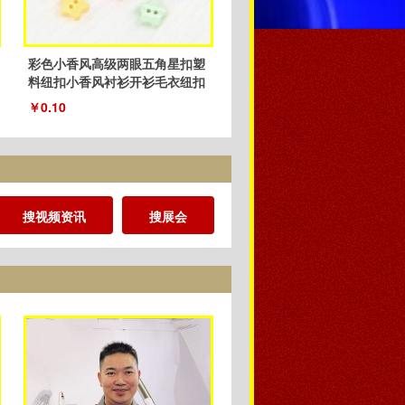
彩色小香风高级两眼五角星扣塑
料纽扣小香风衬衫开衫毛衣纽扣
厂家
￥0.10
搜视频资讯
搜展会