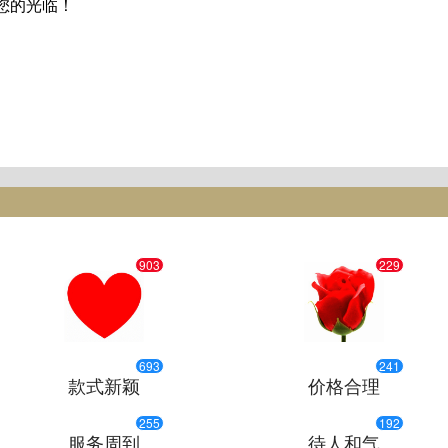
您的光临！
903
229
693
241
款式新颖
价格合理
255
192
服务周到
待人和气