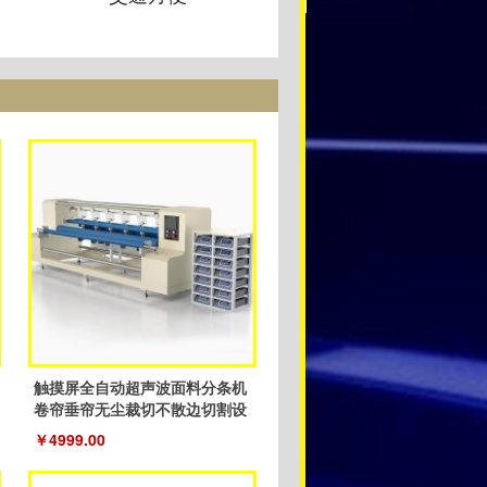
触摸屏全自动超声波面料分条机
卷帘垂帘无尘裁切不散边切割设
备
￥4999.00