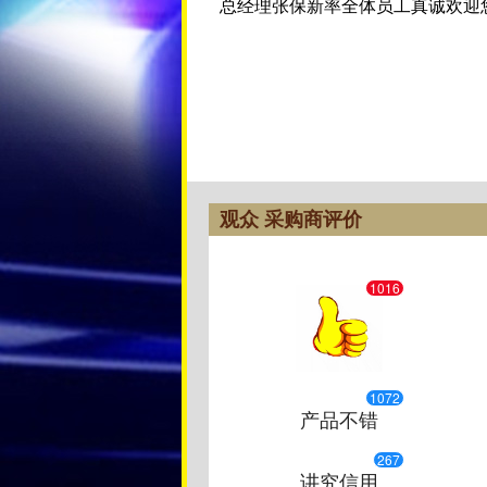
总经理张保新率全体员工真诚欢迎
观众 采购商评价
1016
1072
产品不错
267
讲究信用