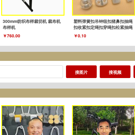
300mm纺织布样裁切机 裁布机
塑料弹簧扣吊钟纽扣猪鼻扣抽绳
布样机
扣收紧扣定绳扣穿绳扣松紧抽绳
扣子
￥760.00
￥0.10
搜图片
搜视频