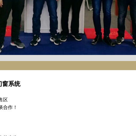
门窗系统
售区
谈合作！