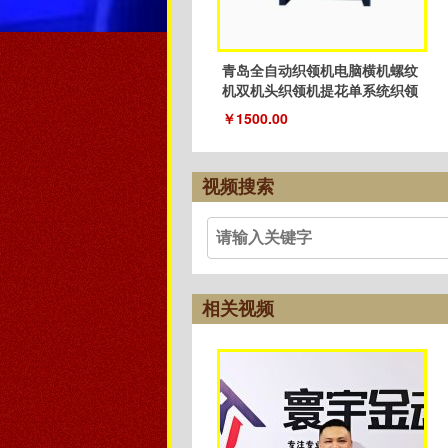
青岛全自动织领机电脑横机螺纹
机双机头织领机提花单系统织领
机
￥1500.00
视频搜索
相关视频