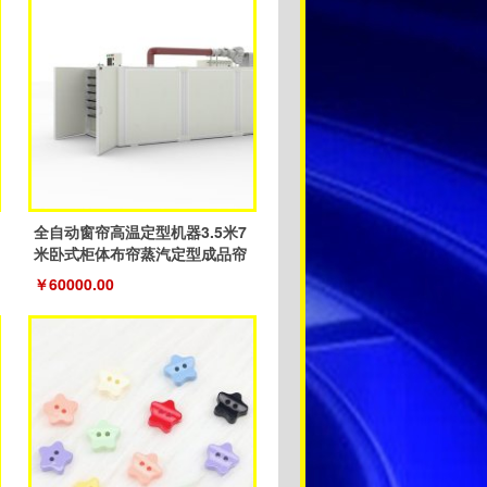
全自动窗帘高温定型机器3.5米7
米卧式柜体布帘蒸汽定型成品帘
￥60000.00