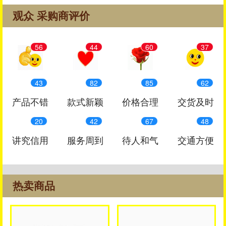
观众 采购商评价
56
44
60
37
43
82
85
62
产品不错
款式新颖
价格合理
交货及时
20
42
67
48
讲究信用
服务周到
待人和气
交通方便
热卖商品