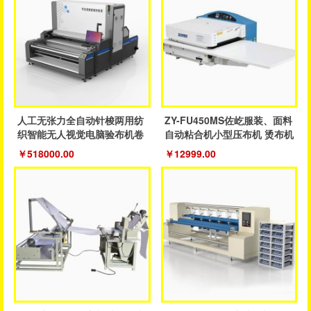
人工无张力全自动针梭两用纺
ZY-FU450MS佐屹服装、面料
织智能无人视觉电脑验布机卷
自动粘合机小型压布机 烫布机
布机
￥518000.00
￥12999.00