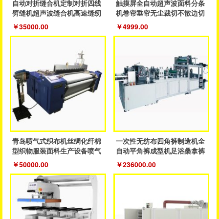
自动对折缝合机定制对折四线
触摸屏全自动超声波面料分条
劈缝机超声波缝合机高速缝纫
机卷帘垂帘无尘裁切不散边切
鞋服机
割设备
￥35000.00
￥4999.00
青岛喷气式织布机丝绸化纤棉
一次性无纺布四角裤制造机全
型织物服装面料生产设备喷气
自动平角裤成型机足浴桑拿裤
织机
制造机器
￥50000.00
￥236000.00