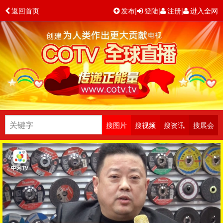
返回首页
发布
|
登陆
|
注册
|
进入全网