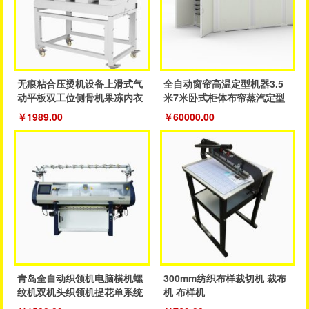
无痕粘合压烫机设备上滑式气
全自动窗帘高温定型机器3.5
动平板双工位侧骨机果冻内衣
米7米卧式柜体布帘蒸汽定型
裤粘合机
成品帘
￥1989.00
￥60000.00
青岛全自动织领机电脑横机螺
300mm纺织布样裁切机 裁布
纹机双机头织领机提花单系统
机 布样机
织领机