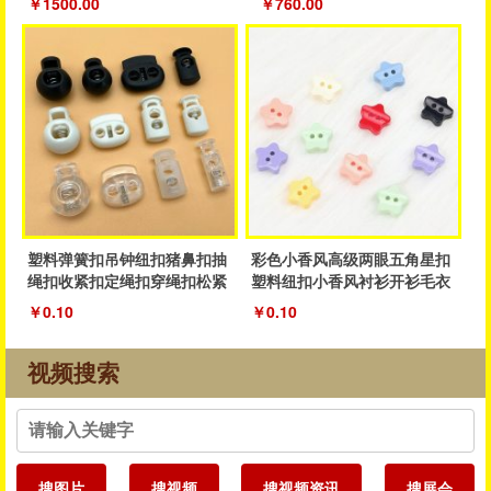
￥1500.00
￥760.00
塑料弹簧扣吊钟纽扣猪鼻扣抽
彩色小香风高级两眼五角星扣
绳扣收紧扣定绳扣穿绳扣松紧
塑料纽扣小香风衬衫开衫毛衣
抽绳扣子
纽扣厂家
￥0.10
￥0.10
视频搜索
搜图片
搜视频
搜视频资讯
搜展会